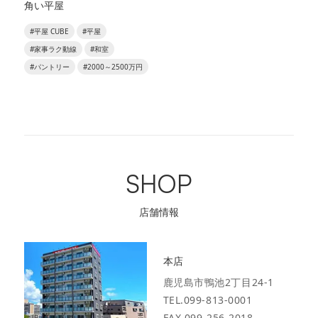
角い平屋
#平屋 CUBE
#平屋
#家事ラク動線
#和室
#パントリー
#2000～2500万円
SHOP
店舗情報
本店
鹿児島市鴨池2丁目24-1
TEL.099-813-0001
FAX.099-256-2018