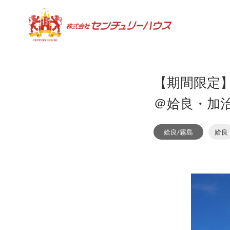
【期間限定
＠姶良・加
姶良/霧島
姶良