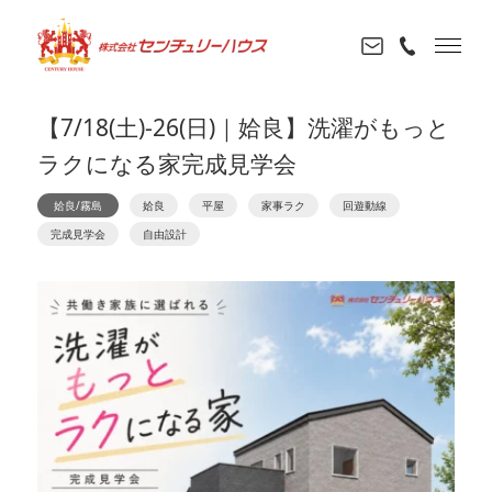
【7/18(土)-26(日)｜姶良】洗濯がもっと
ラクになる家完成見学会
姶良/霧島
姶良
平屋
家事ラク
回遊動線
完成見学会
自由設計