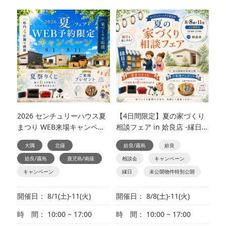
2026 センチュリーハウス夏
【4日間限定】夏の家づくり
まつり WEB来場キャンペー
相談フェア in 姶良店 -縁日も
ン
楽しめる♪ 夏フェア同時開
大隅
北薩
姶良/霧島
姶良
催！-
姶良/霧島
鹿児島/南薩
相談会
キャンペーン
キャンペーン
縁日
未公開物件特別公開
開催日
8/1(土)-11(火)
開催日
8/8(土)-11(火)
時 間
10:00 ~ 17:00
時 間
10:00 ~ 17:00