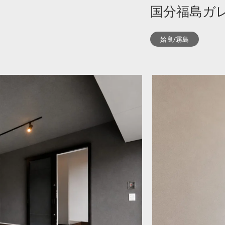
国分福島ガ
姶良/霧島