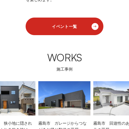
イベント一覧
WORKS
施工事例
 狭小地に隠され
霧島市 ガレージからつな
霧島市 回遊性の