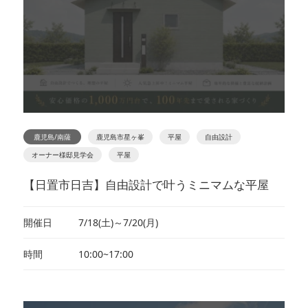
鹿児島/南薩
鹿児島市星ヶ峯
平屋
自由設計
オーナー様邸見学会
平屋
【日置市日吉】自由設計で叶うミニマムな平屋
開催日
7/18(土)～7/20(月)
時間
10:00~17:00