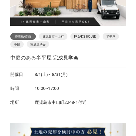
鹿児島/南薩
鹿児島市中山町
FREAK'S HOUSE
半平屋
中庭
完成見学会
中庭のある半平屋 完成見学会
開催日
8/1(土)～8/31(月)
時間
10:00~17:00
場所
鹿児島市中山町2248-1付近