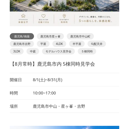
鹿児島/南薩
鹿児島市星ヶ峯
鹿児島市中山町
鹿児島市吉野
平屋
4LDK
半平屋
勾配天井
3LDK
中庭
モデルハウス見学会
５棟同時
【8月常時】鹿児島市内 5棟同時見学会
開催日
8/1(土)~8/31(月)
時間
10:00~17:00
場所
鹿児島市中山・星ヶ峯・吉野