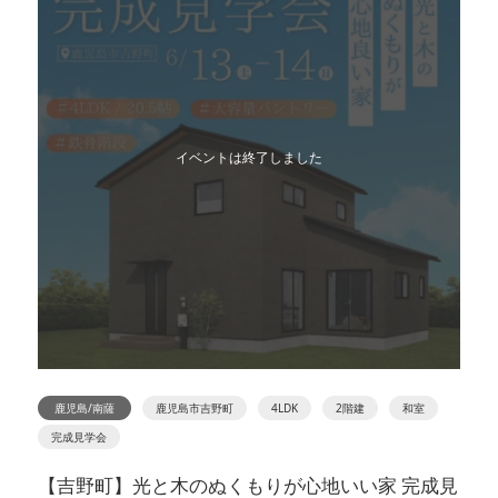
イベントは終了しました
鹿児島/南薩
鹿児島市吉野町
4LDK
2階建
和室
完成見学会
【吉野町】光と木のぬくもりが心地いい家 完成見