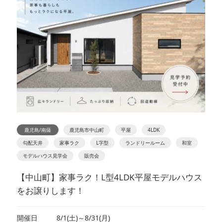
鹿児島/南薩
鹿児島市中山町
平屋
4LDK
勾配天井
家事ラク
L字型
ランドリールーム
和室
モデルハウス見学会
販売会
【中山町】家事ラク！L型4LDK平屋モデルハウス
をお譲りします！
開催日
8/1(土)～8/31(月)