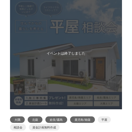
イベントは終了しました
大隅
北薩
姶良/霧島
鹿児島/南薩
平屋
相談会
資金計画無料作成