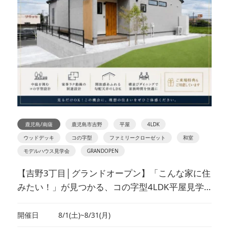
鹿児島/南薩
鹿児島市吉野
平屋
4LDK
ウッドデッキ
コの字型
ファミリークローゼット
和室
モデルハウス見学会
GRANDOPEN
【吉野3丁目│グランドオープン】「こんな家に住
みたい！」が見つかる、コの字型4LDK平屋見学
会
開催日
8/1(土)~8/31(月)