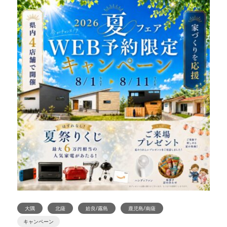
大隅
北薩
姶良/霧島
鹿児島/南薩
キャンペーン