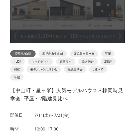
鹿児島/南薩
鹿児島市中山町
鹿児島市星ケ峯
平屋
4LDK
ウッドデッキ
家事ラク
吹き抜け
2階建
和室
モデルハウス見学会
完成見学会
3棟同時
平屋
【中山町・星ヶ峯】人気モデルハウス３棟同時見
学会│平屋・2階建見比べ
開催日
7/11(土)～7/31(金)
時間
10:00~17:00