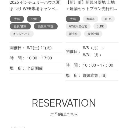
2026 センチュリーハウス夏
【新川町】新規分譲地 土地
まつり WEB来場キャンペー
＋建物セットプラン先行相談
ン
会
大隅
北薩
大隅
鹿屋市
4LDK
姶良/霧島
鹿児島/南薩
GX志向型住宅
3LDK
キャンペーン
販売会
資金計画
開催日
8/1(土)-11(火)
8/3（月）～
開催日
8/31（月）
時 間
10:00 ~ 17:00
時 間
10：00～17：00
場 所
全店開催
場 所
鹿屋市新川町
RESERVATION
ご予約はこちら