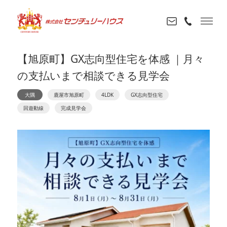
【旭原町】GX志向型住宅を体感 ｜月々
の支払いまで相談できる見学会
大隅
鹿屋市旭原町
4LDK
GX志向型住宅
回遊動線
完成見学会