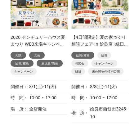
2026 センチュリーハウス夏
【4日間限定】夏の家づくり
まつり WEB来場キャンペー
相談フェア in 姶良店 -縁日も
ン
楽しめる♪ 夏フェア同時開
大隅
北薩
姶良/霧島
姶良
催！-
姶良/霧島
鹿児島/南薩
相談会
キャンペーン
キャンペーン
縁日
未公開物件特別公開
開催日
8/1(土)-11(火)
開催日
8/8(土)-11(火)
時 間
10:00 ~ 17:00
時 間
10:00 ~ 17:00
場 所
全店開催
姶良市西餅田3245-
場 所
10