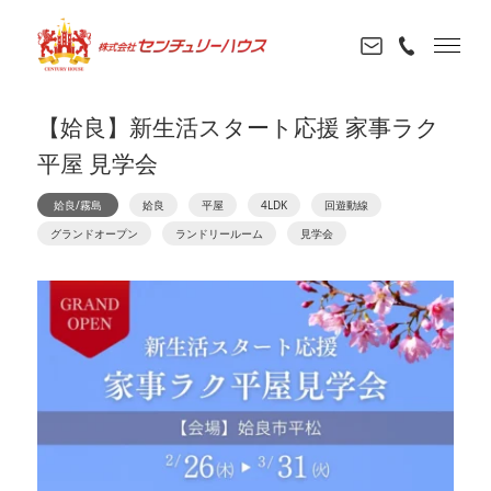
【姶良】新生活スタート応援 家事ラク
平屋 見学会
姶良/霧島
姶良
平屋
4LDK
回遊動線
グランドオープン
ランドリールーム
見学会