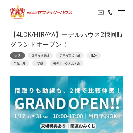
【4LDK/HIRAYA】モデルハウス2棟同時
グランドオープン！
大隅
鹿屋市旭原町
鹿屋市西祓川町
4LDK
勾配天井
L字型
モデルハウス見学会