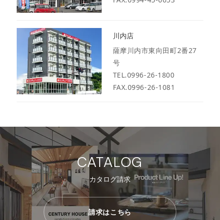
川内店
薩摩川内市東向田町2番27
号
TEL.0996-26-1800
FAX.0996-26-1081
CATALOG
カタログ請求
請求はこちら