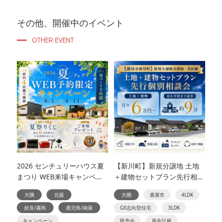
その他、開催中のイベント
OTHER EVENT
2026 センチュリーハウス夏
【新川町】新規分譲地 土地
まつり WEB来場キャンペー
＋建物セットプラン先行相談
ン
会
大隅
北薩
大隅
鹿屋市
4LDK
姶良/霧島
鹿児島/南薩
GX志向型住宅
3LDK
キャンペーン
販売会
資金計画