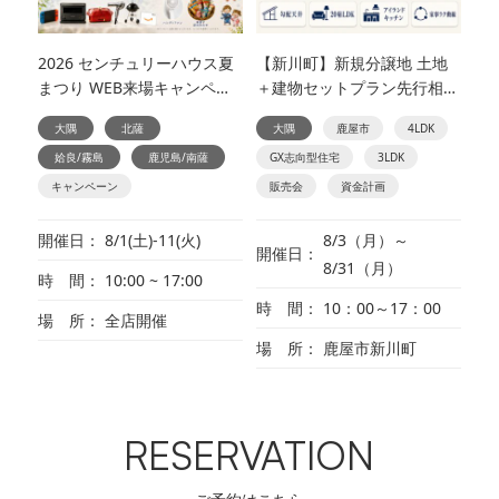
2026 センチュリーハウス夏
【新川町】新規分譲地 土地
まつり WEB来場キャンペー
＋建物セットプラン先行相談
ン
会
大隅
北薩
大隅
鹿屋市
4LDK
姶良/霧島
鹿児島/南薩
GX志向型住宅
3LDK
キャンペーン
販売会
資金計画
開催日
8/1(土)-11(火)
8/3（月）～
開催日
8/31（月）
時 間
10:00 ~ 17:00
時 間
10：00～17：00
場 所
全店開催
場 所
鹿屋市新川町
RESERVATION