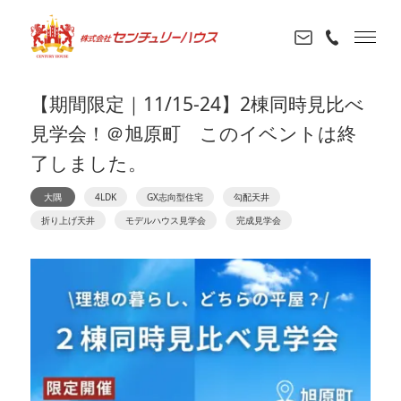
【期間限定｜11/15-24】2棟同時見比べ
見学会！＠旭原町 このイベントは終
了しました。
大隅
4LDK
GX志向型住宅
勾配天井
折り上げ天井
モデルハウス見学会
完成見学会