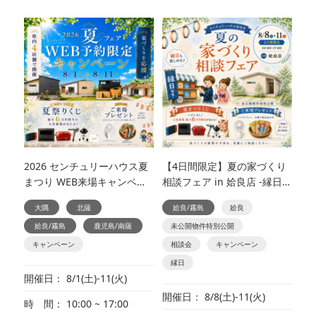
2026 センチュリーハウス夏
【4日間限定】夏の家づくり
まつり WEB来場キャンペー
相談フェア in 姶良店 -縁日も
ン
楽しめる♪ 夏フェア同時開
大隅
北薩
姶良/霧島
姶良
催！-
姶良/霧島
鹿児島/南薩
未公開物件特別公開
キャンペーン
相談会
キャンペーン
縁日
開催日
8/1(土)-11(火)
開催日
8/8(土)-11(火)
時 間
10:00 ~ 17:00