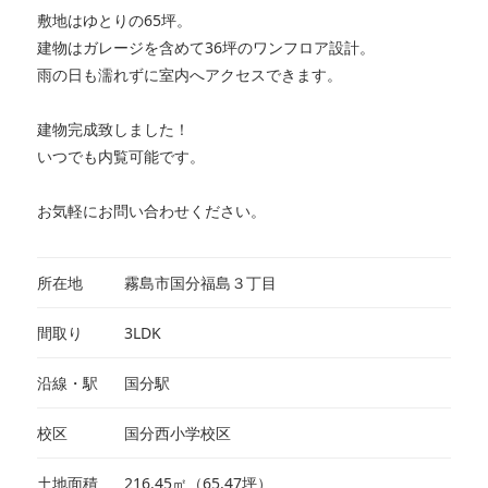
敷地はゆとりの65坪。
建物はガレージを含めて36坪のワンフロア設計。
雨の日も濡れずに室内へアクセスできます。
建物完成致しました！
いつでも内覧可能です。
お気軽にお問い合わせください。
所在地
霧島市国分福島３丁目
間取り
3LDK
沿線・駅
国分駅
校区
国分西小学校区
土地面積
216.45㎡（65.47坪）