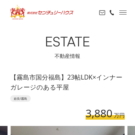
ESTATE
不動産情報
【霧島市国分福島】23帖LDK×インナー
ガレージのある平屋
姶良/霧島
3,880
万円