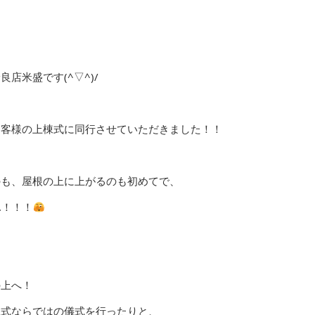
店米盛です(^▽^)/
お客様の上棟式に同行させていただきました！！
のも、屋根の上に上がるのも初めてで、
.！！！
の上へ！
棟式ならではの儀式を行ったりと、