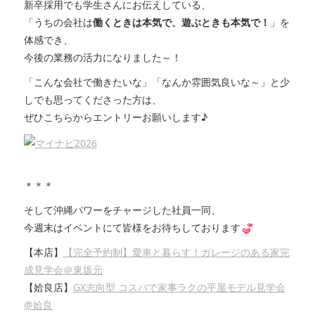
新卒採用でも学生さんにお伝えしている、
「うちの会社は
働くときは本気で、遊ぶときも本気で！
」を
体感でき、
今後の業務の活力になりました～！
「こんな会社で働きたいな」「なんか雰囲気良いな～」と少
しでも思ってくださった方は、
ぜひこちらからエントリーお願いします♪
＊＊＊
そして沖縄パワーをチャージした社員一同、
今週末はイベントにて皆様をお待ちしております
【本店】
【完全予約制】愛車と暮らす！ガレージのある家完
成見学会＠東坂元
【姶良店】
GX志向型 コスパで家事ラクの平屋モデル見学会
@姶良