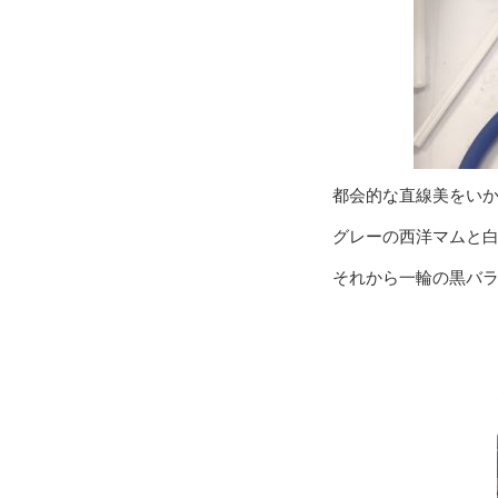
都会的な直線美をい
グレーの西洋マムと
それから一輪の黒バ