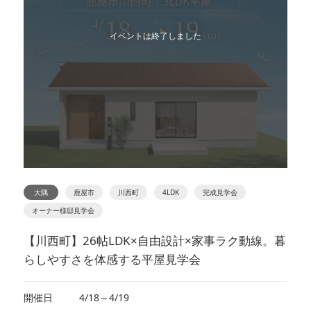
イベントは終了しました
大隅
鹿屋市
川西町
4LDK
完成見学会
オーナー様邸見学会
【川西町】26帖LDK×自由設計×家事ラク動線。暮
らしやすさを体感する平屋見学会
開催日
4/18～4/19