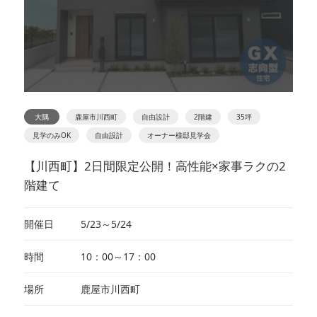
大隅
鹿屋市川西町
自由設計
2階建
35坪
見学のみOK
自由設計
オーナー様邸見学会
【川西町】2日間限定公開！高性能×家事ラクの2
階建て
開催日
5/23～5/24
時間
10：00～17：00
場所
鹿屋市川西町