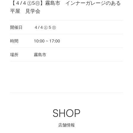
【４/４㊏5㊐】霧島市 インナーガレージのある
平屋 見学会
開催日
４/４㊏５㊐
時間
10:00 ~ 17:00
場所
霧島市
SHOP
店舗情報