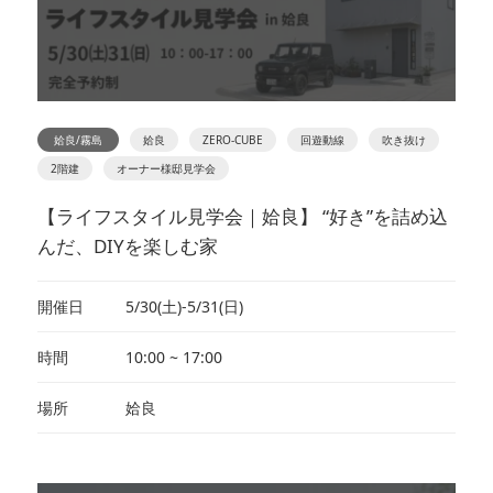
姶良/霧島
姶良
ZERO-CUBE
回遊動線
吹き抜け
2階建
オーナー様邸見学会
【ライフスタイル見学会｜姶良】 “好き”を詰め込
んだ、DIYを楽しむ家
開催日
5/30(土)-5/31(日)
時間
10:00 ~ 17:00
場所
姶良