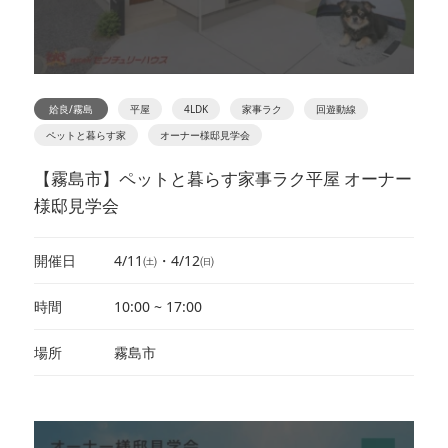
姶良/霧島
平屋
4LDK
家事ラク
回遊動線
ペットと暮らす家
オーナー様邸見学会
【霧島市】ペットと暮らす家事ラク平屋 オーナー
様邸見学会
開催日
4/11㈯・4/12㈰
時間
10:00 ~ 17:00
場所
霧島市