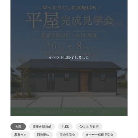
イベントは終了しました
大隅
鹿屋市新川町
4LDK
GX志向型住宅
家事ラク
回遊動線
完成見学会
オーナー様邸見学会