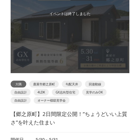
イベントは終了しました
大隅
鹿屋市郷之原町
勾配天井
回遊動線
自由設計
4LDK
GX志向型住宅
見学のみOK
自由設計
オーナー様邸見学会
【郷之原町】2日間限定公開！”ちょうどいい上質
さ”を叶えた住まい
開催日
5/30～5/31